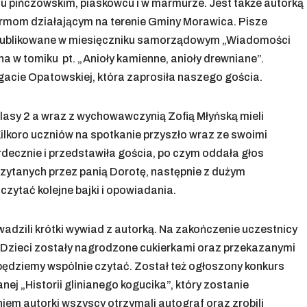
iu pińczowskim, piaskowcu i w marmurze. Jest także autorką
irmom działającym na terenie Gminy Morawica. Pisze
są publikowane w miesięczniku samorządowym „Wiadomości
a w tomiku pt. „Anioły kamienne, anioły drewniane”.
Agacie Opatowskiej, która zaprosiła naszego gościa.
asy 2 a wraz z wychowawczynią Zofią Młyńską mieli
lkoro uczniów na spotkanie przyszło wraz ze swoimi
rdecznie i przedstawiła gościa, po czym oddała głos
 czytanych przez panią Dorotę, następnie z dużym
czytać kolejne bajki i opowiadania.
adzili krótki wywiad z autorką. Na zakończenie uczestnicy
 Dzieci zostały nagrodzone cukierkami oraz przekazanymi
będziemy wspólnie czytać. Został też ogłoszony konkurs
ej „Historii glinianego kogucika”, który zostanie
iem autorki wszyscy otrzymali autograf oraz zrobili