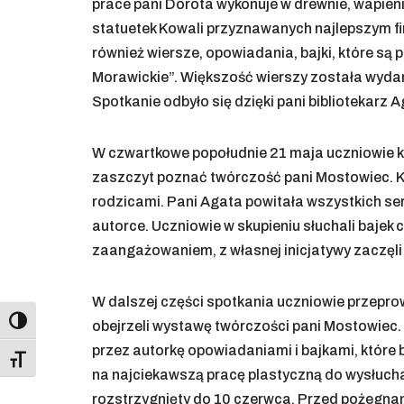
prace pani Dorota wykonuje w drewnie, wapien
statuetek Kowali przyznawanych najlepszym f
również wiersze, opowiadania, bajki, które 
Morawickie”. Większość wierszy została wydan
Spotkanie odbyło się dzięki pani bibliotekarz 
W czwartkowe popołudnie 21 maja uczniowie kl
zaszczyt poznać twórczość pani Mostowiec. Ki
rodzicami. Pani Agata powitała wszystkich se
autorce. Uczniowie w skupieniu słuchali bajek
zaangażowaniem, z własnej inicjatywy zaczęli 
W dalszej części spotkania uczniowie przeprow
Toggle High Contrast
obejrzeli wystawę twórczości pani Mostowiec.
przez autorkę opowiadaniami i bajkami, które 
Toggle Font size
na najciekawszą pracę plastyczną do wysłuchan
rozstrzygnięty do 10 czerwca. Przed pożegnan