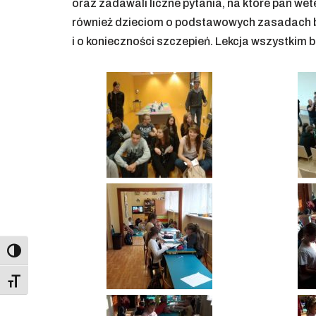
oraz zadawali liczne pytania, na które pan we
również dzieciom o podstawowych zasadach b
i o konieczności szczepień. Lekcja wszystkim 
Toggle High Contrast
Toggle Font size