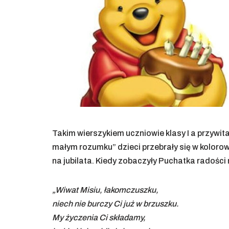
Takim wierszykiem uczniowie klasy I a przywita
małym rozumku” dzieci przebrały się w kolorow
na jubilata. Kiedy zobaczyły Puchatka radości 
„Wiwat Misiu, łakomczuszku,
niech nie burczy Ci już w brzuszku.
My życzenia Ci składamy,