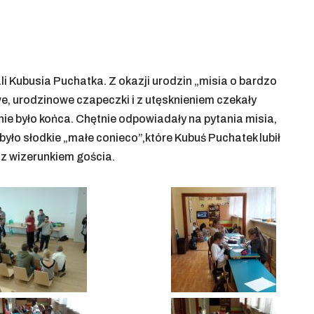
li Kubusia Puchatka. Z okazji urodzin „misia o bardzo
e, urodzinowe czapeczki i z utęsknieniem czekały
nie było końca. Chętnie odpowiadały na pytania misia,
było słodkie „małe conieco”,które Kubuś Puchatek lubił
 z wizerunkiem gościa.