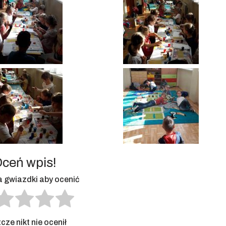
ceń wpis!
na gwiazdki aby ocenić
cze nikt nie ocenił