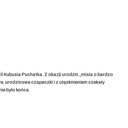
li Kubusia Puchatka. Z okazji urodzin „misia o bardzo
e, urodzinowe czapeczki i z utęsknieniem czekały
nie było końca.