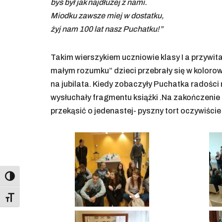
byś był jak najdłużej z nami.
Miodku zawsze miej w dostatku,
żyj nam 100 lat nasz Puchatku!”
Takim wierszykiem uczniowie klasy I a przywita
małym rozumku” dzieci przebrały się w kolorow
na jubilata. Kiedy zobaczyły Puchatka radości 
wysłuchały fragmentu książki .Na zakończenie 
przekąsić o jedenastej- pyszny tort oczywiście
Toggle High Contrast
Toggle Font size