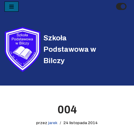
Przejdź
do
treści
Szkoła
Podstawowa w
Bilczy
004
przez
jarek
24 listopada 2014