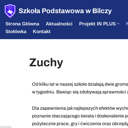
Szkoła Podstawowa w Bilczy
Przejdź
Strona Główna
Aktualności
Projekt IN PLUS
do
Stołówka
Kontakt
treści
Zuchy
Od kilku lat w naszej szkole działają dwie gr
w tygodniu. Bawiąc się zdobywają sprawności
Dla zapewnienia jak najlepszych efektów wyc
poznanie otaczającego świata i doskonalenie p
pożyteczne prace, gry i ćwiczenia oraz obrzędy