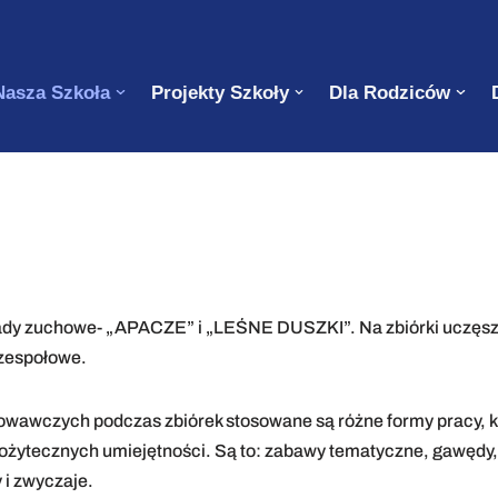
Nasza Szkoła
Projekty Szkoły
Dla Rodziców
omady zuchowe- „APACZE” i „LEŚNE DUSZKI”. Na zbiórki uczęszcz
 zespołowe.
howawczych podczas zbiórek stosowane są różne formy pracy, 
ożytecznych umiejętności. Są to: zabawy tematyczne, gawędy, p
 i zwyczaje.