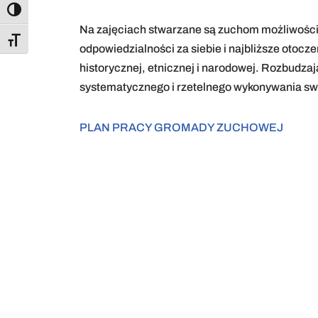
Toggle High Contrast
Na zajęciach stwarzane są zuchom możliwości
Toggle Font size
odpowiedzialności za siebie i najbliższe otoc
historycznej, etnicznej i narodowej. Rozbudzaj
systematycznego i rzetelnego wykonywania sw
PLAN PRACY GROMADY ZUCHOWEJ