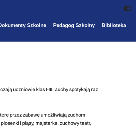
Dokumenty Szkolne
Pedagog Szkolny
Biblioteka
ają uczniowie klas I-III. Zuchy spotykają raz
które przez zabawę umożliwiają zuchom
iosenki i pląsy, majsterka, zuchowy teatr,