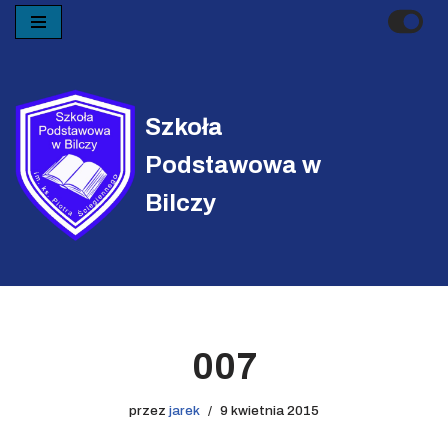
Przejdź
do
treści
Szkoła
Podstawowa w
Bilczy
007
przez
jarek
9 kwietnia 2015