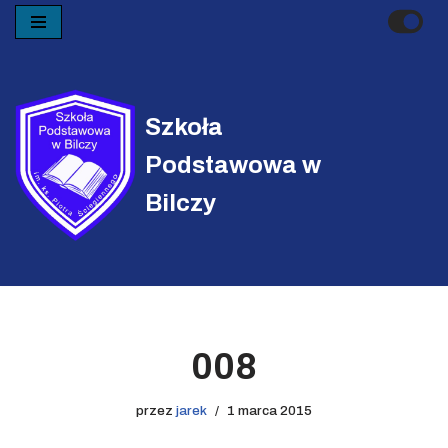
Przejdź
do
treści
Szkoła
Podstawowa w
Bilczy
008
przez
jarek
1 marca 2015