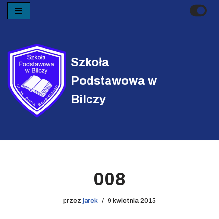
Przejdź
do
treści
Szkoła
Podstawowa w
Bilczy
008
przez
jarek
9 kwietnia 2015