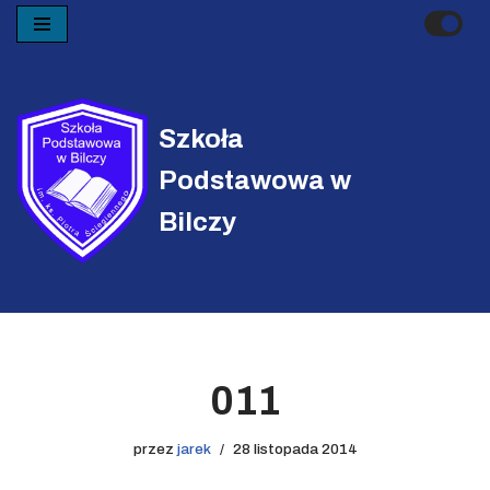
Przejdź
do
treści
Szkoła
Podstawowa w
Bilczy
011
przez
jarek
28 listopada 2014