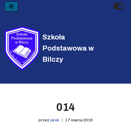
Przejdź
do
treści
Szkoła
Podstawowa w
Bilczy
014
przez
jarek
17 marca 2016