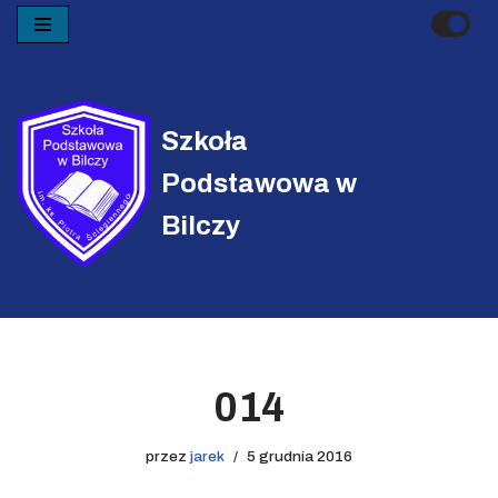
Przejdź
do
treści
Szkoła
Podstawowa w
Bilczy
014
przez
jarek
5 grudnia 2016