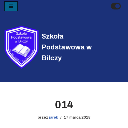
Przejdź
do
treści
Szkoła
Podstawowa w
Bilczy
014
przez
jarek
17 marca 2018