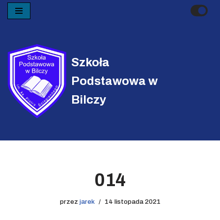
Przejdź
do
treści
Szkoła
Podstawowa w
Bilczy
014
przez
jarek
14 listopada 2021