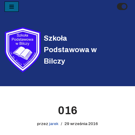
Przejdź
do
treści
Szkoła
Podstawowa w
Bilczy
016
przez
jarek
29 września 2016