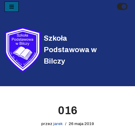
Przejdź
do
treści
Szkoła
Podstawowa w
Bilczy
016
przez
jarek
26 maja 2019