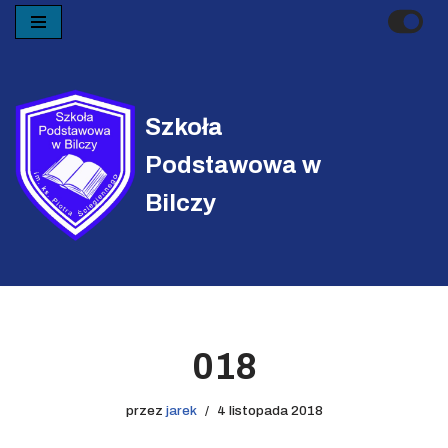
Przejdź
do
treści
Szkoła
Podstawowa w
Bilczy
018
przez
jarek
4 listopada 2018