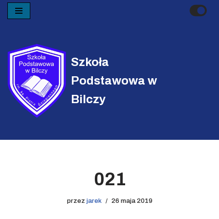
Przejdź
do
treści
Szkoła
Podstawowa w
Bilczy
021
przez
jarek
26 maja 2019