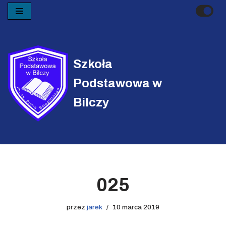
Przejdź
do
treści
Szkoła
Podstawowa w
Bilczy
025
przez
jarek
10 marca 2019