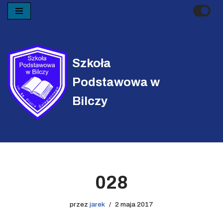
Przejdź
do
treści
Szkoła
Podstawowa w
Bilczy
028
przez
jarek
2 maja 2017