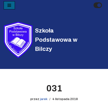
Przejdź
do
treści
Szkoła
Podstawowa w
Bilczy
031
przez
jarek
4 listopada 2018