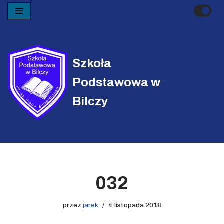
Przejdź
do
treści
Szkoła
Podstawowa w
Bilczy
032
przez
jarek
4 listopada 2018