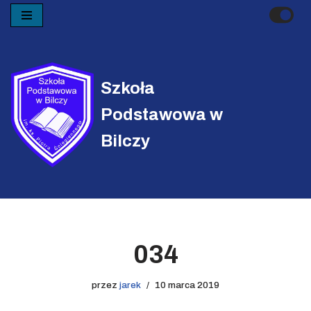
Przejdź
do
treści
Szkoła
Podstawowa w
Bilczy
034
przez
jarek
10 marca 2019