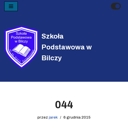
Przejdź
do
treści
Szkoła
Podstawowa w
Bilczy
044
przez
jarek
6 grudnia 2015