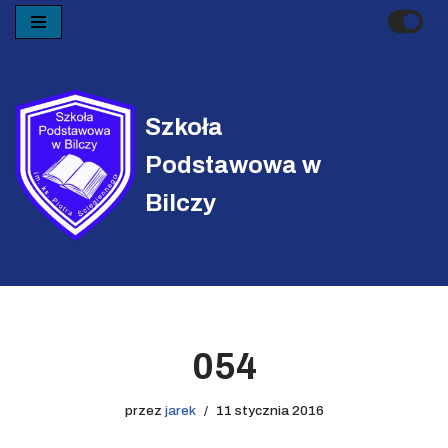
Przejdź
do
treści
Szkoła
Podstawowa w
Bilczy
054
przez
jarek
11 stycznia 2016