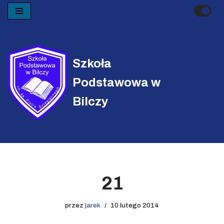
Przejdź
do
treści
Szkoła
Podstawowa w
Bilczy
21
przez
jarek
10 lutego 2014