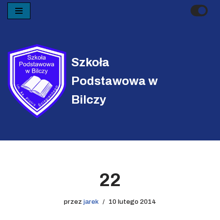
Przejdź
do
treści
Szkoła
Podstawowa w
Bilczy
22
przez
jarek
10 lutego 2014