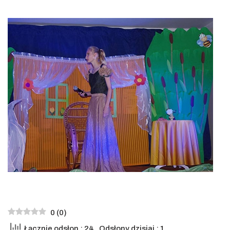
0
(
0
)
Łącznie odsłon : 24
, Odsłony dzisiaj : 1