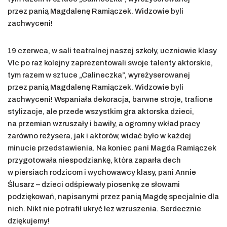
przez panią Magdalenę Ramiączek. Widzowie byli
zachwyceni!
19 czerwca, w sali teatralnej naszej szkoły, uczniowie klasy
VIc po raz kolejny zaprezentowali swoje talenty aktorskie,
tym razem w sztuce „Calineczka”, wyreżyserowanej
przez panią Magdalenę Ramiączek. Widzowie byli
zachwyceni! Wspaniała dekoracja, barwne stroje, trafione
stylizacje, ale przede wszystkim gra aktorska dzieci,
na przemian wzruszały i bawiły, a ogromny wkład pracy
zarówno reżysera, jak i aktorów, widać było w każdej
minucie przedstawienia. Na koniec pani Magda Ramiączek
przygotowała niespodziankę, która zaparła dech
w piersiach rodzicom i wychowawcy klasy, pani Annie
Ślusarz – dzieci odśpiewały piosenkę ze słowami
podziękowań, napisanymi przez panią Magdę specjalnie dla
nich. Nikt nie potrafił ukryć łez wzruszenia. Serdecznie
dziękujemy!