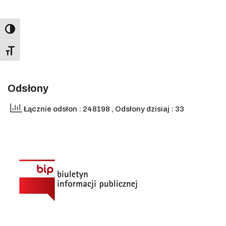
Toggle High Contrast
Toggle Font size
Odsłony
Łącznie odsłon : 248198
, Odsłony dzisiaj : 33