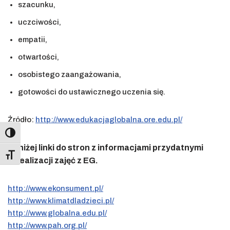
szacunku,
uczciwości,
empatii,
otwartości,
osobistego zaangażowania,
gotowości do ustawicznego uczenia się.
Źródło:
http://www.edukacjaglobalna.ore.edu.pl/
Toggle High Contrast
Poniżej linki do stron z informacjami przydatnymi
Toggle Font size
w realizacji zajęć z EG.
http://www.ekonsument.pl/
http://www.klimatdladzieci.pl/
http://www.globalna.edu.pl/
http://www.pah.org.pl/