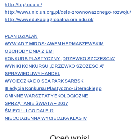
http://teg.edu.pl/
http://www.unic.un.org.pl/cele-zrownowazonego-rozwoju/
http://www.edukacjaglobalna.ore.edu.pl/
PLAN DZIAŁAŃ
WYWIAD Z MIROSŁAWEM HERMASZEWSKIM
OBCHODY DNIA ZIEMI
KONKURS PLASTYCZNY „DRZEWKO SZCZESCIA”
WYNIKI KONKURSU „DRZEWKO SZCZESCIA”
SPRAWIEDLIWY HANDEL
WYCIECZKA DO SEA PARK SARBSK
III edycja Konkursu Plastyczno-Literackiego
GMINNE WARSZTATY EKOLOGICZNE
SPRZĄTANIE ŚWIATA – 2017
ŚMIECI! – I CO DALEJ?
NIECODZIENNA WYCIECZKA KLAS IV
Oceń wpis!