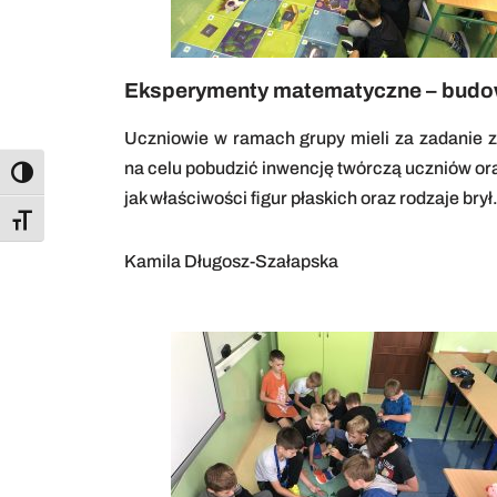
Eksperymenty matematyczne – budowa
Uczniowie w ramach grupy mieli za zadanie 
na celu pobudzić inwencję twórczą uczniów or
Toggle High Contrast
jak właściwości figur płaskich oraz rodzaje brył
Toggle Font size
Kamila Długosz-Szałapska