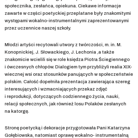
społecznika, zesłańca, opiekuna. Ciekawe informacje
zawarte w części poetyckiej przeplatane były znakomitymi
występami wokalno-instrumentalnymi zaprezentowanymi
przez uczennice naszej szkoły.
Młodzi artyści recytowali utwory z twórczości, m. in. M.
Konopnickiej, J. Słowackiego, J. Lechonia ,a także
znakomicie wcielili się w role księdza Piotra Ściegiennego
i ówczesnych chłopów. Dialogiem tym przybliżyli realia XIX-
wiecznej wsi oraz stosunków panujących w społeczeństwie
polskim. Całość dopełniła prezentacja zawierająca szereg
interesujących i wzmacniających przekaz zdjęć
i reprodukcji, dotyczących codziennego życia, nauki,
relacji społecznych, jak również losu Polaków zesłanych
na katorgę.
Stronę poetycką i dekoracje przygotowała Pani Katarzyna
Gołębiowska, natomiast oprawę wokalno- instrumentalną