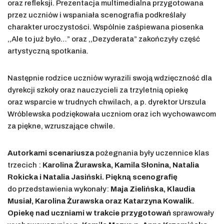
oraz refleksji. Prezentacja multimedialna przygotowana
przez uczniów i wspaniała scenografia podkreślały
charakter uroczystości. Wspólnie zaśpiewana piosenka
,,Ale to już było…” oraz ,,Dezyderata” zakończyły część
artystyczną spotkania.
Następnie rodzice uczniów wyrazili swoją wdzięczność dla
dyrekcji szkoły oraz nauczycieli za trzyletnią opiekę
oraz wsparcie w trudnych chwilach, a p. dyrektor Urszula
Wróblewska podziękowała uczniom oraz ich wychowawcom
za piękne, wzruszające chwile.
Autorkami scenariusza
pożegnania były uczennice klas
trzecich :
Karolina Żurawska, Kamila Słonina, Natalia
Rokicka i Natalia Jasiński. Piękną scenografię
do przedstawienia wykonały:
Maja Zielińska, Klaudia
Musiał, Karolina Żurawska oraz Katarzyna Kowalik.
Opiekę nad uczniami w trakcie przygotowań
sprawowały