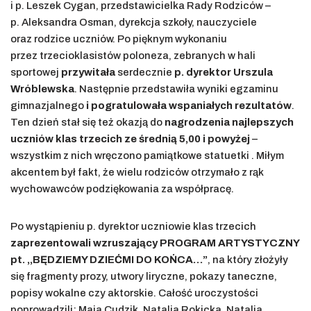
i p. Leszek Cygan, przedstawicielka Rady Rodziców –
p. Aleksandra Osman, dyrekcja szkoły, nauczyciele
oraz rodzice uczniów. Po pięknym wykonaniu
przez trzecioklasistów poloneza, zebranych w hali
sportowej
przywitała
serdecznie
p. dyrektor Urszula
Wróblewska
. Następnie przedstawiła wyniki egzaminu
gimnazjalnego
i pogratulowała wspaniałych rezultatów
.
Ten dzień stał się też okazją do
nagrodzenia najlepszych
uczniów klas trzecich ze średnią 5,00 i powyżej
–
wszystkim z nich wręczono pamiątkowe statuetki . Miłym
akcentem był fakt, że wielu rodziców otrzymało z rąk
wychowawców podziękowania za współpracę.
Po wystąpieniu p. dyrektor uczniowie klas trzecich
zaprezentowali wzruszający PROGRAM ARTYSTYCZNY
pt. ,,BĘDZIEMY DZIEĆMI DO KOŃCA…”
, na który złożyły
się fragmenty prozy, utwory liryczne, pokazy taneczne,
popisy wokalne czy aktorskie. Całość uroczystości
poprowadzili: Maja Cudzik, Natalia Rokicka, Natalia