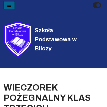
Przejdź
do
treści
Szkoła
Podstawowa w
Bilczy
WIECZOREK
POŻEGNALNY KLAS