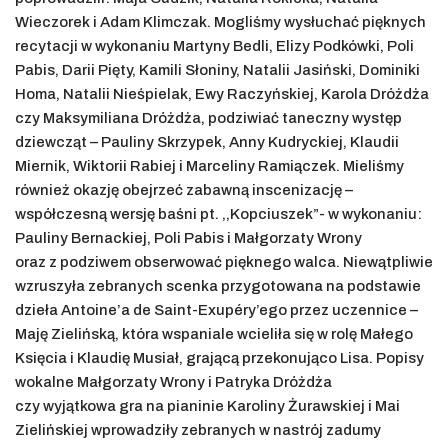
Wieczorek i Adam Klimczak. Mogliśmy wysłuchać pięknych
recytacji w wykonaniu Martyny Bedli, Elizy Podkówki, Poli
Pabis, Darii Pięty, Kamili Słoniny, Natalii Jasiński, Dominiki
Homa, Natalii Nieśpielak, Ewy Raczyńskiej, Karola Dróżdża
czy Maksymiliana Dróżdża, podziwiać taneczny występ
dziewcząt – Pauliny Skrzypek, Anny Kudryckiej, Klaudii
Miernik, Wiktorii Rabiej i Marceliny Ramiączek. Mieliśmy
również okazję obejrzeć zabawną inscenizację –
współczesną wersję baśni pt. ,,Kopciuszek”- w wykonaniu:
Pauliny Bernackiej, Poli Pabis i Małgorzaty Wrony
oraz z podziwem obserwować pięknego walca. Niewątpliwie
wzruszyła zebranych scenka przygotowana na podstawie
dzieła Antoine’a de Saint-Exupéry’ego przez uczennice –
Maję Zielińską, która wspaniale wcieliła się w rolę Małego
Księcia i Klaudię Musiał, grającą przekonująco Lisa. Popisy
wokalne Małgorzaty Wrony i Patryka Dróżdża
czy wyjątkowa gra na pianinie Karoliny Żurawskiej i Mai
Zielińskiej wprowadziły zebranych w nastrój zadumy