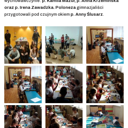
wychowawczynie:
p. Kamila Mazur, p. Anna Krzemińska
oraz p. Irena Zawadzka. Poloneza
gimnazjaliści
przygotowali pod czujnym okiem
p. Anny Ślusarz
.